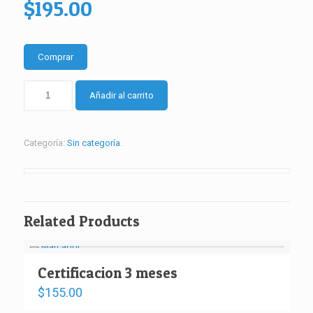
$
195.00
Comprar
plan
Añadir al carrito
individual
completo
presencial
Categoría:
Sin categoría
.
–
plan
de
12
meses
Related Products
–
inversión
inicial
cantidad
Certificacion 3 meses
$
155.00