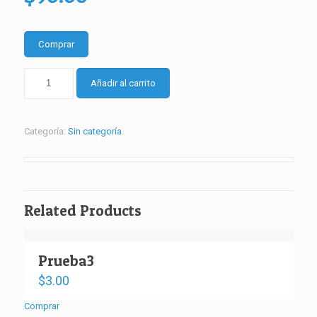
Comprar
plan
Añadir al carrito
individual
completo
presencial
Categoría:
Sin categoría
.
–
plan
de
9
meses
Related Products
–
inversión
mensual
cantidad
Prueba3
$
3.00
Comprar