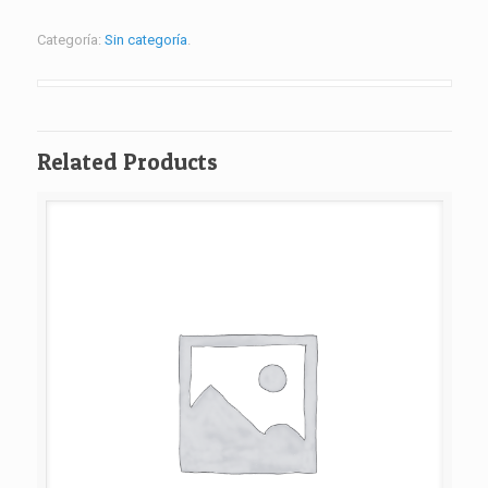
2
Categoría:
Sin categoría
.
cantidad
Related Products