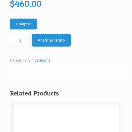
$
460.00
Comprar
PLAN
Añadir al carrito
DUAL
COMPLETO
PRESENCIAL
Categoría:
Sin categoría
.
-
PLAN
3
MESES
-
Related Products
INVERSION
INICIAL
cantidad