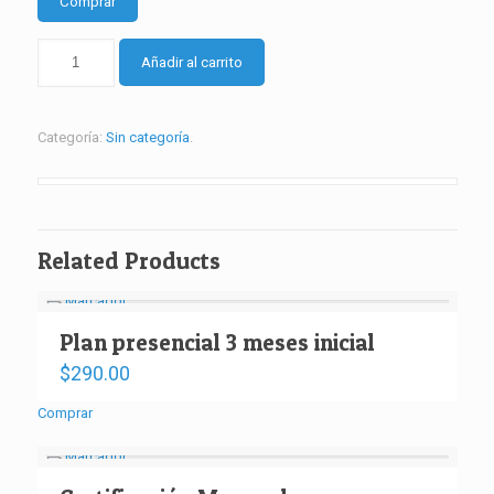
Comprar
plan
Añadir al carrito
modular
INVERSIÓN
MENSUAL
Categoría:
Sin categoría
.
cantidad
Related Products
Plan presencial 3 meses inicial
$
290.00
Comprar