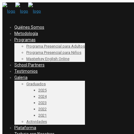
Quiénes Somos
Metodología
Programas
Programa Presencial para Adultos
Programa Presencial para Niños
Masterkey English Online
School Partners
Testimonios
Galeria
Graduados
2025
2024
2023
2022
2021
Actividades
Plataforma