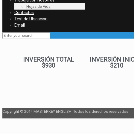
Trabaja con Nosotros
Hojas de Vida
Contactos
Test de Ubicación
Email
INVERSIÓN TOTAL
INVERSIÓN INI
$930
$210
Copyright © 2014 MASTERKEY ENGLISH. Todos los derechos reservados