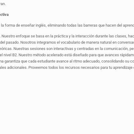
ran.
ctiva
orma de enseñar inglés, eliminando todas las barreras que hacen del aprendi
. Nuestro enfoque se basa en la práctica y la interacción durante las clases, ha
 del pasado. Nosotros integramos el vocabulario de manera natural en conversa
ricas. Nuestras sesiones son interactivas y centradas en la comunicación, perm
el nivel B2. Nuestro método acelerado está diseñado para que avances rápidament
ma garantiza que cada estudiante avance al ritmo adecuado, consolidando su con
es adicionales. Proveemos todos los recursos necesarios para tu aprendizaje d