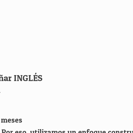
ñar INGLÉS
a
0 meses
Por eso, utilizamos un enfoque constru