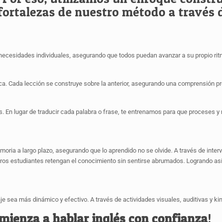
 fortalezas de nuestro método a través 
ecesidades individuales, asegurando que todos puedan avanzar a su propio rit
a. Cada lección se construye sobre la anterior, asegurando una comprensión p
. En lugar de traducir cada palabra o frase, te entrenamos para que proceses y 
moria a largo plazo, asegurando que lo aprendido no se olvide. A través de int
tros estudiantes retengan el conocimiento sin sentirse abrumados. Logrando así
je sea más dinámico y efectivo. A través de actividades visuales, auditivas y k
mienza a hablar inglés con confianza
!